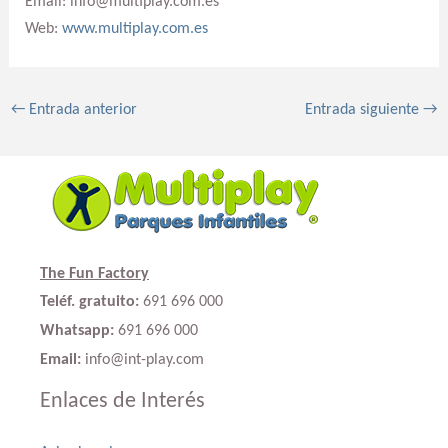
Email: info@multiplay.com.es
Web:
www.multiplay.com.es
←
Entrada anterior
Entrada siguiente
→
The Fun Factory
Teléf. gratuito:
691 696 000
Whatsapp:
691 696 000
Email:
info@int-play.com
Enlaces de Interés