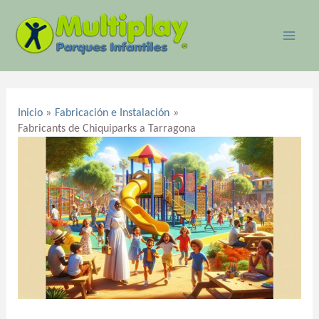
Ir
MAI
al
ME
contenido
Navegación
de
Inicio
Fabricación e Instalación
entradas
Fabricants de Chiquiparks a Tarragona