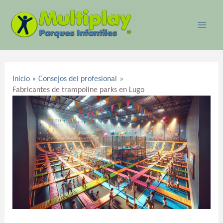
Ir
MAI
al
ME
contenido
Navegación
de
Inicio
Consejos del profesional
entradas
Fabricantes de trampoline parks en Lugo