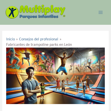
Ir
MAI
al
ME
contenido
Navegación
de
Inicio
Consejos del profesional
entradas
Fabricantes de trampoline parks en León