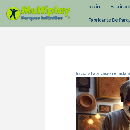
Ir
Inicio
Fabrican
al
contenido
Fabricante De Parqu
Navegación
de
entradas
Inicio
Fabricación e Instal