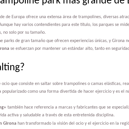
trampoline park más grande de
de de Europa ofrece una extensa área de trampolines, diversas atrac
unque hay varios contendientes para este título, los parques se miden
s, no solo por su tamaño.
e parks de gran tamaño que ofrecen experiencias únicas, y Girona no
irona
se esfuerzan por mantener un estándar alto, tanto en segurid
lting?
e ocio que consiste en saltar sobre trampolines o camas elásticas, rea
ha popularizado como una forma divertida de hacer ejercicio y es el n
ing»
también hace referencia a marcas y fabricantes que se especializ
da activa y saludable a través de esta entretenida disciplina.
en Girona
han transformado la visión del ocio y el ejercicio en la reg