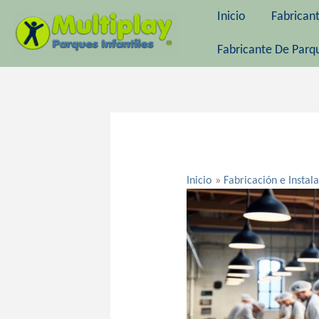
Ir
Inicio
Fabrican
al
contenido
Fabricante De Parqu
Navegación
de
entradas
Inicio
Fabricación e Instal