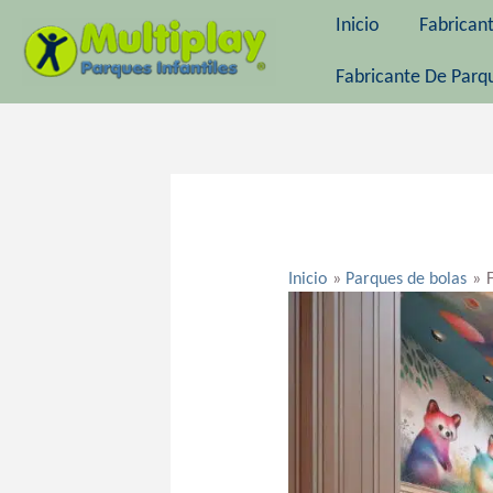
Ir
Inicio
Fabrican
al
contenido
Fabricante De Parqu
Navegación
de
entradas
Inicio
Parques de bolas