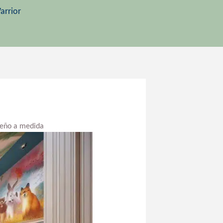
arrior
iseño a medida