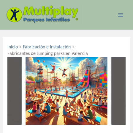
Ir
MAI
al
ME
contenido
Navegación
de
Inicio
Fabricación e Instalación
entradas
Fabricantes de Jumping parks en Valencia