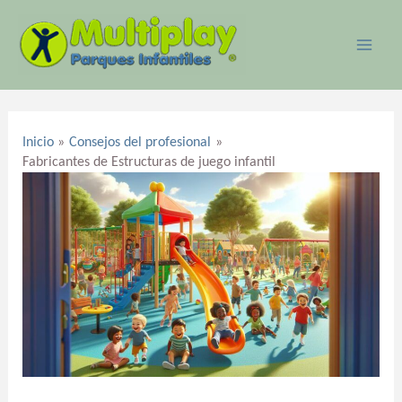
Ir
MAI
al
ME
contenido
Navegación
de
Inicio
Consejos del profesional
entradas
Fabricantes de Estructuras de juego infantil