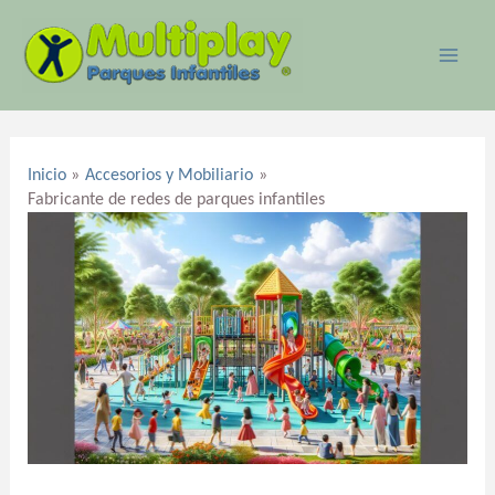
Ir
MAI
al
ME
contenido
Navegación
de
Inicio
Accesorios y Mobiliario
entradas
Fabricante de redes de parques infantiles