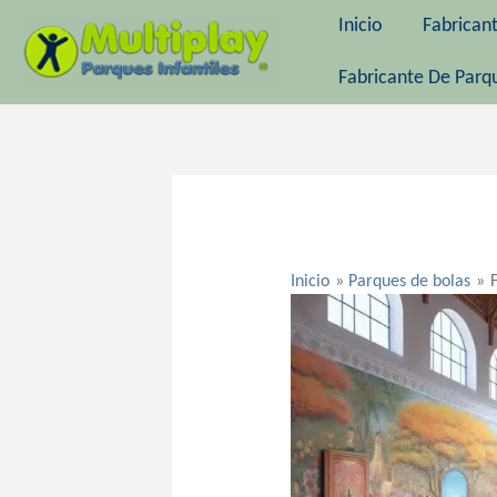
Ir
Inicio
Fabrican
al
contenido
Fabricante De Parqu
Navegación
de
entradas
Inicio
Parques de bolas