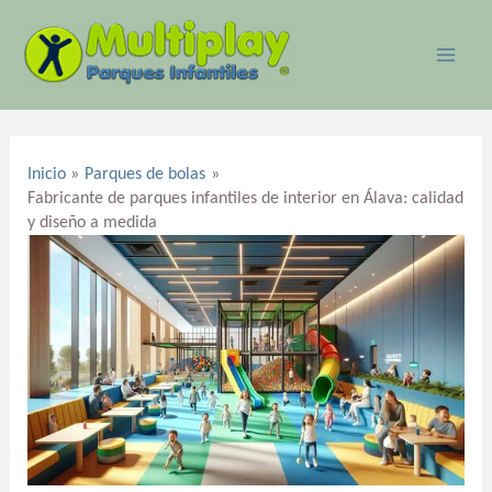
Ir
MAI
al
ME
contenido
Navegación
de
Inicio
Parques de bolas
entradas
Fabricante de parques infantiles de interior en Álava: calidad
y diseño a medida