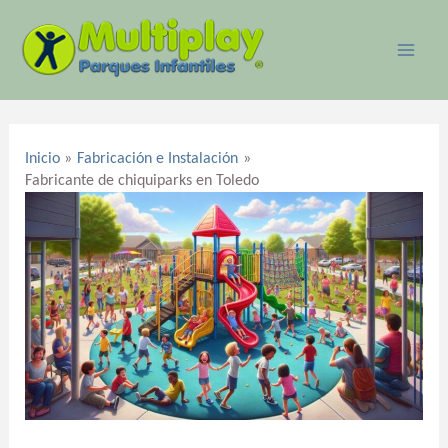
Ir
MAI
al
ME
contenido
Navegación
de
Inicio
Fabricación e Instalación
entradas
Fabricante de chiquiparks en Toledo