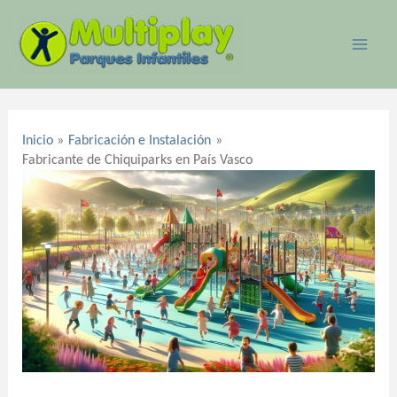
Ir
MAI
al
ME
contenido
Navegación
de
Inicio
Fabricación e Instalación
entradas
Fabricante de Chiquiparks en País Vasco