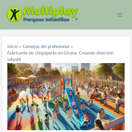
Ir
MAI
al
ME
contenido
Navegación
de
Inicio
Consejos del profesional
entradas
Fabricante de chiquiparks en Girona: Creando diversión
infantil