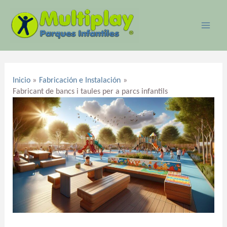
Ir
MAI
al
ME
contenido
Navegación
de
Inicio
Fabricación e Instalación
entradas
Fabricant de bancs i taules per a parcs infantils