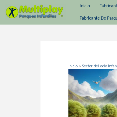
Ir
Inicio
Fabrican
al
contenido
Fabricante De Parqu
Navegación
de
entradas
Inicio
Sector del ocio infan