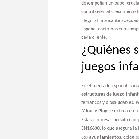
desempeñan un papel crucial
contribuyen al crecimiento fí
Elegir al fabricante adecuad
España, contamos con compañ
cada cliente.
¿Quiénes s
juegos inf
En el mercado español, son v
estructuras de juego infanti
temáticos y biosaludables. P
Miracle Play
se enfoca en pa
Estas empresas no solo cump
EN16630
, lo que asegura la
Los
ayuntamientos
, colegio