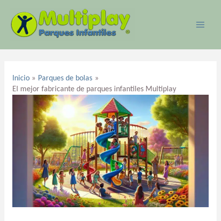
Ir
MAI
al
ME
contenido
Navegación
de
Inicio
Parques de bolas
entradas
El mejor fabricante de parques infantiles Multiplay