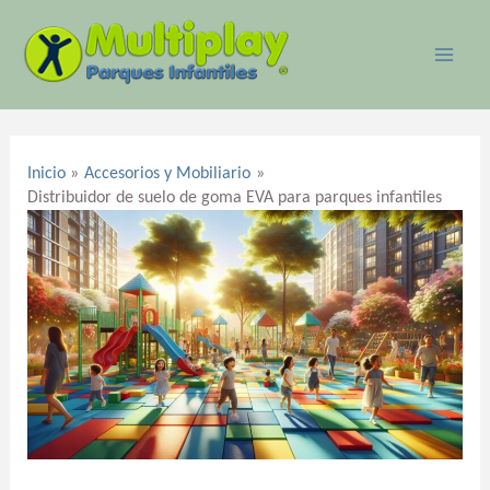
Ir
MAI
al
ME
contenido
Navegación
de
Inicio
Accesorios y Mobiliario
entradas
Distribuidor de suelo de goma EVA para parques infantiles