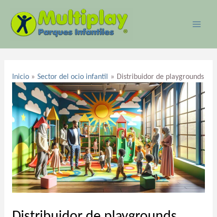
Ir
MAI
al
ME
contenido
Navegación
de
Inicio
Sector del ocio infantil
Distribuidor de playgrounds
entradas
Distribuidor de playgrounds