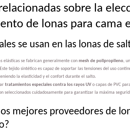
relacionadas sobre la elec
nto de lonas para cama e
les se usan en las lonas de sal
as elásticas se fabrican generalmente con
mesh de polipropileno
, u
 Este tejido sintético es capaz de soportar las tensiones del uso conti
iendo la elasticidad y el confort durante el salto.
rar
tratamientos especiales contra los rayos UV
o capas de PVC para
son seleccionados cuidadosamente para garantizar la máxima segurid
los mejores proveedores de lo
to?