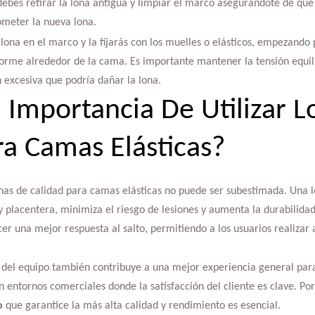
debes retirar la lona antigua y limpiar el marco asegurándote de que
meter la nueva lona.
lona en el marco y la fijarás con los muelles o elásticos, empezando p
rme alrededor de la cama. Es importante mantener la tensión equil
 excesiva que podría dañar la lona.
a Importancia De Utilizar 
ra Camas Elásticas?
onas de calidad para camas elásticas no puede ser subestimada. Una 
y placentera, minimiza el riesgo de lesiones y aumenta la durabilida
cer una mejor respuesta al salto, permitiendo a los usuarios realiza
 del equipo también contribuye a una mejor experiencia general para 
entornos comerciales donde la satisfacción del cliente es clave. Por 
o
que garantice la más alta calidad y rendimiento es esencial.