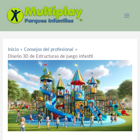
Ir
MAI
al
ME
contenido
Navegación
de
Inicio
Consejos del profesional
entradas
Diseño 3D de Estructuras de juego infantil