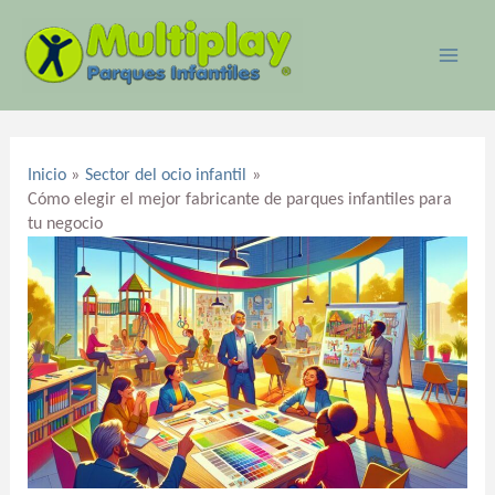
Ir
MAI
al
ME
contenido
Navegación
de
Inicio
Sector del ocio infantil
entradas
Cómo elegir el mejor fabricante de parques infantiles para
tu negocio