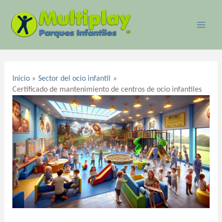
Ir
MAI
al
ME
contenido
Navegación
de
Inicio
Sector del ocio infantil
entradas
Certificado de mantenimiento de centros de ocio infantiles