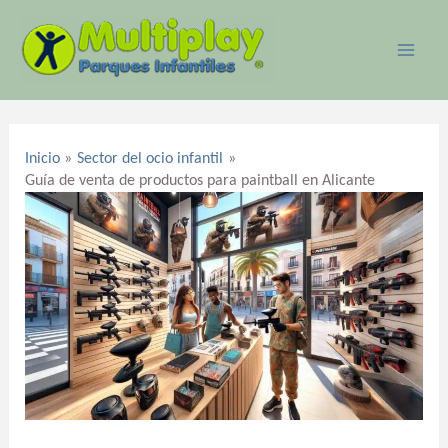
Ir
MAI
al
ME
contenido
Navegación
de
Inicio
Sector del ocio infantil
entradas
Guía de venta de productos para paintball en Alicante