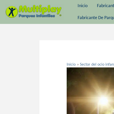
Ir
Inicio
Fabrican
al
contenido
Fabricante De Parqu
Navegación
de
entradas
Inicio
Sector del ocio infan