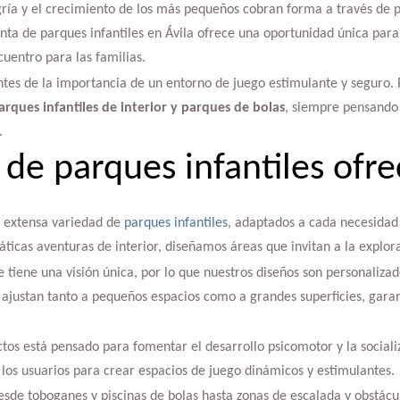
gría y el crecimiento de los más pequeños cobran forma a través de p
nta de parques infantiles en Ávila ofrece una oportunidad única para
cuentro para las familias.
ntes de la importancia de un entorno de juego estimulante y seguro. 
arques infantiles de interior y parques de bolas
, siempre pensando e
.
 de parques infantiles of
a extensa variedad de
parques infantiles
, adaptados a cada necesidad
ticas aventuras de interior, diseñamos áreas que invitan a la explora
 tiene una visión única, por lo que nuestros diseños son personaliza
ajustan tanto a pequeños espacios como a grandes superficies, gara
tos está pensado para fomentar el desarrollo psicomotor y la socia
e los usuarios para crear espacios de juego dinámicos y estimulantes.
sde toboganes y piscinas de bolas hasta zonas de escalada y obstácu