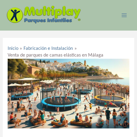
Ir
MAI
al
ME
contenido
Navegación
de
Inicio
Fabricación e Instalación
entradas
Venta de parques de camas elásticas en Málaga