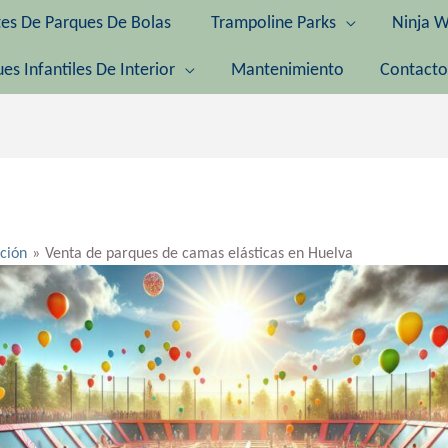
tes De Parques De Bolas
Trampoline Parks
Ninja W
es Infantiles De Interior
Mantenimiento
Contacto
ación
Venta de parques de camas elásticas en Huelva