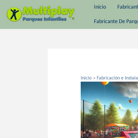
Ir
Inicio
Fabrican
al
contenido
Fabricante De Parqu
Navegación
de
entradas
Inicio
Fabricación e Instal