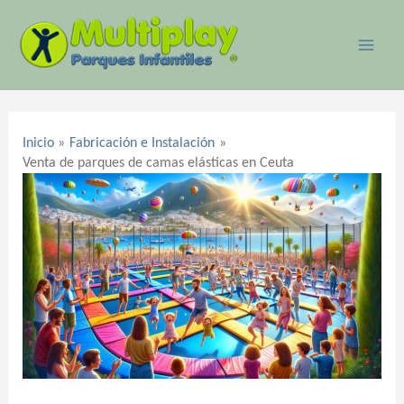
Ir
MAI
al
ME
contenido
Navegación
de
Inicio
Fabricación e Instalación
entradas
Venta de parques de camas elásticas en Ceuta