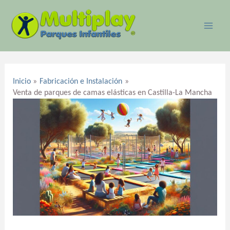
Ir
MAI
al
ME
contenido
Navegación
de
Inicio
Fabricación e Instalación
entradas
Venta de parques de camas elásticas en Castilla-La Mancha