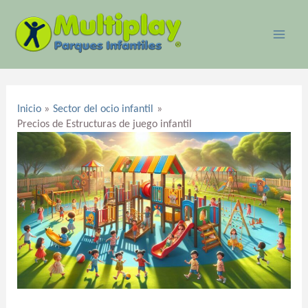
Ir
MAI
al
ME
contenido
Navegación
de
Inicio
Sector del ocio infantil
entradas
Precios de Estructuras de juego infantil