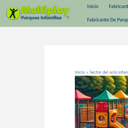
Ir
Inicio
Fabrican
al
contenido
Fabricante De Parqu
Navegación
de
entradas
Inicio
Sector del ocio infan