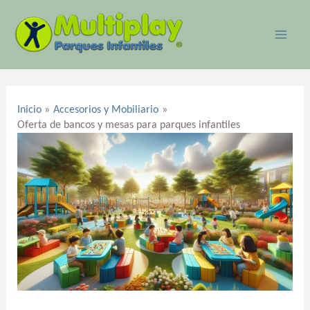
Ir
MAI
al
ME
contenido
Navegación
de
Inicio
Accesorios y Mobiliario
entradas
Oferta de bancos y mesas para parques infantiles