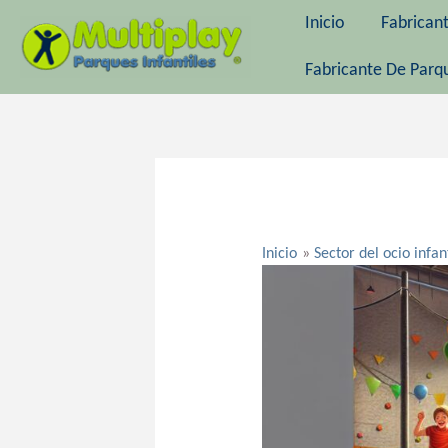
Ir
Inicio
Fabrican
al
contenido
Fabricante De Parqu
Navegación
de
entradas
Inicio
Sector del ocio infan