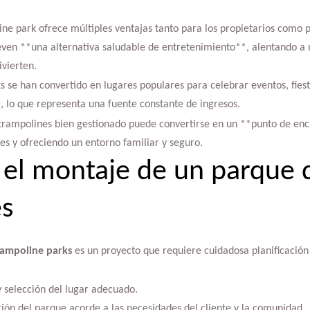
ine park ofrece múltiples ventajas tanto para los propietarios como p
ven **una alternativa saludable de entretenimiento**, alentando a n
ivierten.
s se han convertido en lugares populares para celebrar eventos, fies
, lo que representa una fuente constante de ingresos.
 trampolines bien gestionado puede convertirse en un **punto de en
les y ofreciendo un entorno familiar y seguro.
 el montaje de un parque 
es
rampoline parks
es un proyecto que requiere cuidadosa planificación 
 selección del lugar adecuado.
ión del parque acorde a las necesidades del cliente y la comunidad.