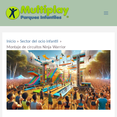
Ir
MAI
al
ME
contenido
Navegación
de
Inicio
Sector del ocio infantil
entradas
Montaje de circuitos Ninja Warrior