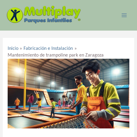
Ir
MAI
al
ME
contenido
Navegación
de
Inicio
Fabricación e Instalación
entradas
Mantenimiento de trampoline park en Zaragoza