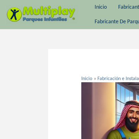
Ir
Inicio
Fabrican
al
contenido
Fabricante De Parqu
Navegación
de
entradas
Inicio
Fabricación e Instal