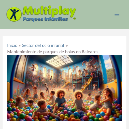
Ir
MAI
al
ME
contenido
Navegación
de
Inicio
Sector del ocio infantil
entradas
Mantenimiento de parques de bolas en Baleares