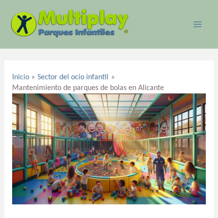
Ir
MAI
al
ME
contenido
Navegación
de
Inicio
Sector del ocio infantil
entradas
Mantenimiento de parques de bolas en Alicante