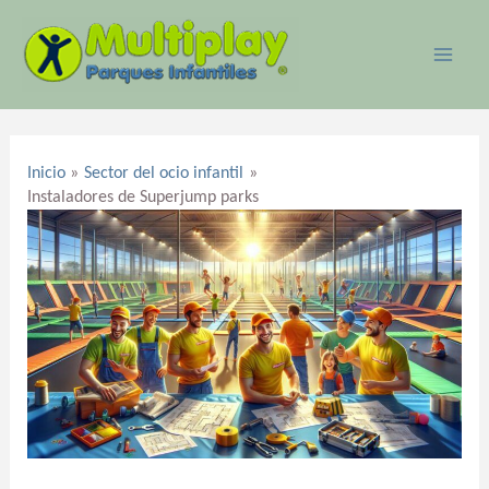
Ir
MAI
al
ME
contenido
Navegación
de
Inicio
Sector del ocio infantil
entradas
Instaladores de Superjump parks