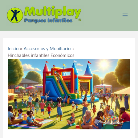
Ir
MAI
al
ME
contenido
Navegación
de
Inicio
Accesorios y Mobiliario
entradas
Hinchables infantiles Económicos