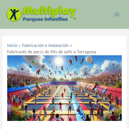
Ir
MAI
al
ME
contenido
Navegación
de
Inicio
Fabricación e Instalación
entradas
Fabricants de parcs de llits de salts a Tarragona