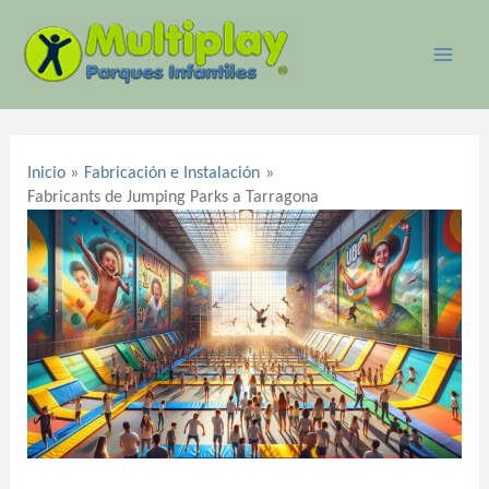
Ir
MAI
al
ME
contenido
Navegación
de
Inicio
Fabricación e Instalación
entradas
Fabricants de Jumping Parks a Tarragona