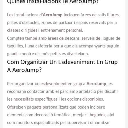
Quines Instal·lacions Té AeroJump?
Les instal·lacions d’
AeroJump
inclouen àrees de salts lliures,
pistes d’obstacles, zones de parkour i espais reservats per a
classes dirigides i entrenament personal.
Compten també amb àrees de descans, serveis de lloguer de
taquilles, i una cafeteria per a que els acompanyants puguin
gaudir mentre els més petits es diverteixen.
Com Organitzar Un Esdeveniment En Grup
A AeroJump?
Per organitzar un esdeveniment en grup a
AeroJump
, es
recomana contactar amb el parc amb antelació per discutir
les necessitats específiques i les opcions disponibles.
Ofereixen paquets personalitzats que poden incloure
elements com decoració temàtica, menjar i begudes, així
com monitors especialitzats per supervisar i dinamitzar