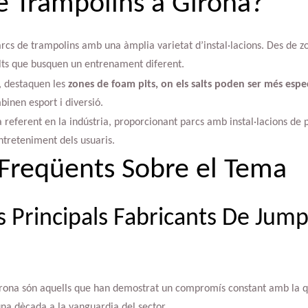
de Trampolins a Girona?
rcs de trampolins amb una àmplia varietat d’instal·lacions. Des de z
dults que busquen un entrenament diferent.
s, destaquen les
zones de foam pits, on els salts poden ser més espe
inen esport i diversió.
 referent en la indústria, proporcionant parcs amb instal·lacions de 
ntreteniment dels usuaris.
Freqüents Sobre el Tema
s Principals Fabricants De Jump
Girona són aquells que han demostrat un compromís constant amb la qu
na dècada a la vanguardia del sector.