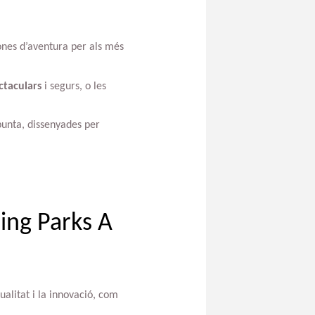
ones d’aventura per als més
ctaculars
i segurs, o les
punta, dissenyades per
ing Parks A
alitat i la innovació, com