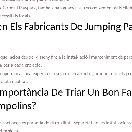
ng Girona i Playpark, també s’han guanyat el reconeixement dels clien
ecessitats locals.
n Els Fabricants De Jumping P
que inclou des del disseny fins a la instal·lació i manteniment de par
a per a cada projecte.
proporcionar una experiència segura i divertida, garantint que els p
tat i qualitat.
Importància De Triar Un Bon Fa
mpolins?
confiança és garantia de durabilitat i seguretat en les instal·lacions. 
el projecte.