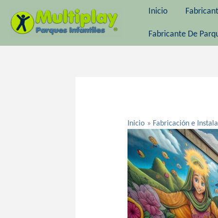
Ir
Inicio
Fabrican
al
contenido
Fabricante De Parqu
Navegación
de
entradas
Inicio
Fabricación e Instal