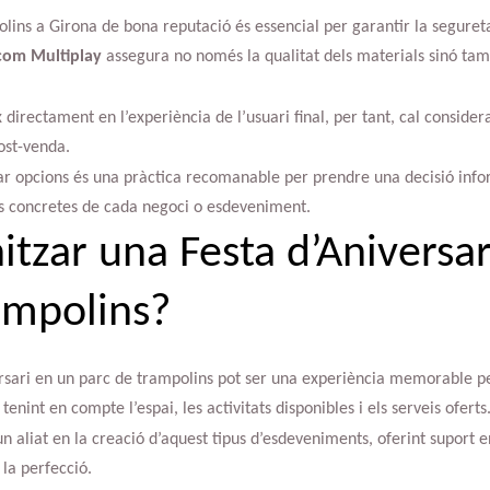
lins a Girona de bona reputació és essencial per garantir la seguretat
com Multiplay
assegura no només la qualitat dels materials sinó tam
x directament en l’experiència de l’usuari final, per tant, cal consider
post-venda.
r opcions és una pràctica recomanable per prendre una decisió infor
ts concretes de cada negoci o esdeveniment.
tzar una Festa d’Aniversar
ampolins?
rsari en un parc de trampolins pot ser una experiència memorable pe
, tenint en compte l’espai, les activitats disponibles i els serveis oferts
 aliat en la creació d’aquest tipus d’esdeveniments, oferint suport en
 la perfecció.