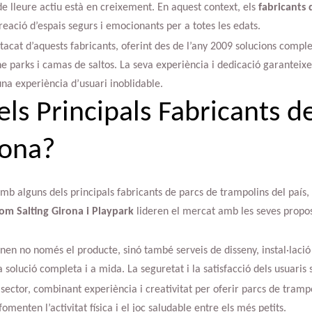
 lleure actiu està en creixement. En aquest context, els
fabricants 
reació d’espais segurs i emocionants per a totes les edats.
cat d’aquests fabricants, oferint des de l’any 2009 solucions complet
ine parks i camas de saltos. La seva experiència i dedicació garanteix
na experiència d’usuari inoblidable.
els Principals Fabricants 
rona?
b alguns dels principals fabricants de parcs de trampolins del país, 
om Salting Girona i Playpark
lideren el mercat amb les seves propos
nen no només el producte, sinó també serveis de disseny, instal·laci
a solució completa i a mida. La seguretat i la satisfacció dels usuaris
sector, combinant experiència i creativitat per oferir parcs de tram
menten l’activitat física i el joc saludable entre els més petits.