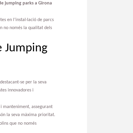
de jumping parks a Girona
es en l’instal·lació de parcs
en no només la qualitat dels
de Jumping
destacant-se per la seva
tes innovadores i
ó i manteniment, assegurant
 són la seva màxima prioritat.
polins que no només