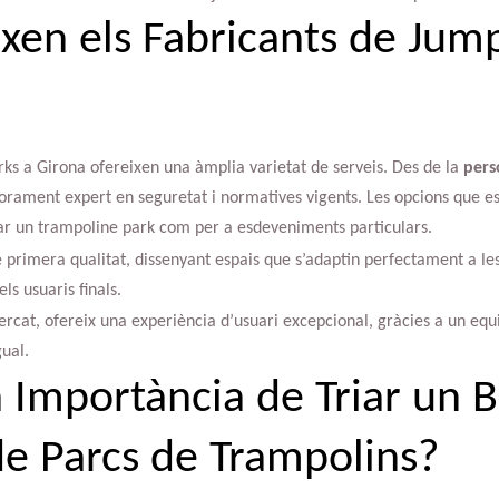
xen els Fabricants de Jum
rks a Girona ofereixen una àmplia varietat de serveis. Des de la
pers
sorament expert en seguretat i normatives vigents. Les opcions que e
lar un trampoline park com per a esdeveniments particulars.
primera qualitat, dissenyant espais que s’adaptin perfectament a les 
ls usuaris finals.
ercat, ofereix una experiència d’usuari excepcional, gràcies a un equi
gual.
a Importància de Triar un 
de Parcs de Trampolins?