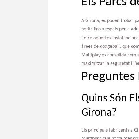
Els Parcs 
A Girona, es poden trobar pa
petits fins a espais per a a
Entre aquestes instal·lacion
àrees de dodgeball, que comb
Multiplay es consolida com a
maximitzar la seguretat i l’e
Preguntes 
Quins Són El
Girona?
Els principals fabricants a 
Multiplay, que porta més d’u