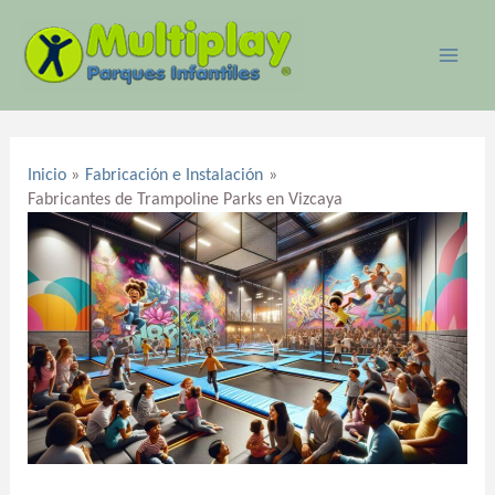
Ir
MAI
al
ME
contenido
Navegación
de
Inicio
Fabricación e Instalación
entradas
Fabricantes de Trampoline Parks en Vizcaya