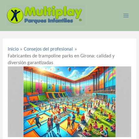
Ir
MAI
al
ME
contenido
Navegación
de
Inicio
Consejos del profesional
entradas
Fabricantes de trampoline parks en Girona: calidad y
diversión garantizadas