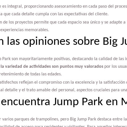
te es integral, proporcionando asesoramiento en cada paso del proces
ra que cada detalle cumpla con las expectativas del cliente.
ón de los proyectos permite que cada espacio sea único y se adapte a 
í experiencias memorables.
n las opiniones sobre Big 
 Park son mayoritariamente positivas, destacando la calidad de las in
 la variedad de actividades son puntos muy valorados
por los usua
retenimiento de todas las edades.
atisfechos reflejan el compromiso con la excelencia y la satisfacción 
 al detalle y el trato amable del personal, aspectos cruciales para u
 encuentra Jump Park en 
 varios parques de trampolines, pero Big Jump Park destaca entre la
facilidad de acceso para residentes y visitantes. Para aquellos inter