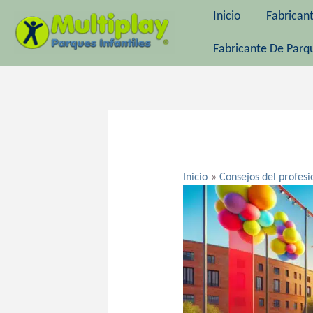
Ir
Inicio
Fabrican
al
contenido
Fabricante De Parqu
Navegación
de
entradas
Inicio
Consejos del profesi