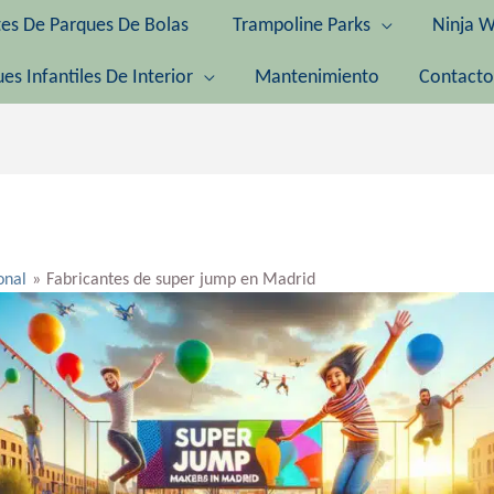
tes De Parques De Bolas
Trampoline Parks
Ninja W
es Infantiles De Interior
Mantenimiento
Contacto
onal
Fabricantes de super jump en Madrid