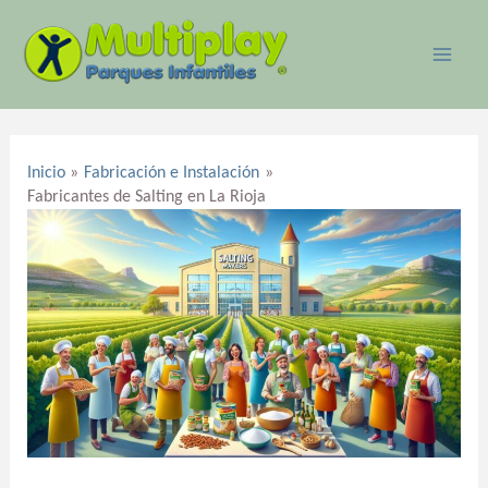
Ir
MAI
al
ME
contenido
Navegación
de
Inicio
Fabricación e Instalación
entradas
Fabricantes de Salting en La Rioja