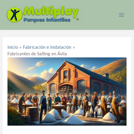
Ir
MAI
al
ME
contenido
Navegación
de
Inicio
Fabricación e Instalación
entradas
Fabricantes de Salting en Ávila