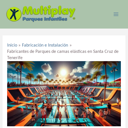
Ir
MAI
al
ME
contenido
Navegación
de
Inicio
Fabricación e Instalación
entradas
Fabricantes de Parques de camas elásticas en Santa Cruz de
Tenerife