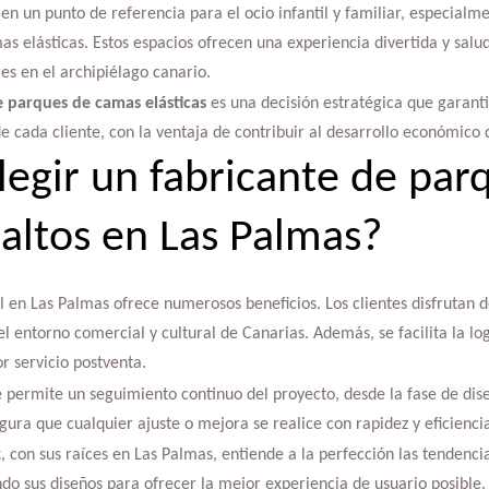
en un punto de referencia para el ocio infantil y familiar, especialm
 elásticas. Estos espacios ofrecen una experiencia divertida y salu
s en el archipiélago canario.
e parques de camas elásticas
es una decisión estratégica que garant
e cada cliente, con la ventaja de contribuir al desarrollo económico 
legir un fabricante de par
altos en Las Palmas?
l en Las Palmas ofrece numerosos beneficios. Los clientes disfrutan 
 entorno comercial y cultural de Canarias. Además, se facilita la logí
r servicio postventa.
 permite un seguimiento continuo del proyecto, desde la fase de dis
ura que cualquier ajuste o mejora se realice con rapidez y eficienci
on sus raíces en Las Palmas, entiende a la perfección las tendencias
ndo sus diseños para ofrecer la mejor experiencia de usuario posible.