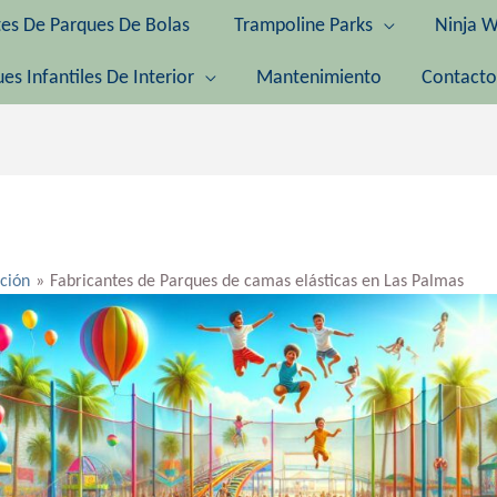
tes De Parques De Bolas
Trampoline Parks
Ninja W
es Infantiles De Interior
Mantenimiento
Contacto
ación
Fabricantes de Parques de camas elásticas en Las Palmas